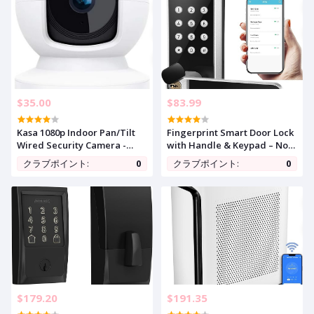
Free Local Storage or
Optional Cloud, KC420WS
$35.00
$83.99
Kasa 1080p Indoor Pan/Tilt
Fingerprint Smart Door Lock
Wired Security Camera -
with Handle & Keypad – No
Works as a Baby & Pet
More Lost Keys, Keyless Entry
クラブポイント:
0
クラブポイント:
0
Monitor, Motion Detection &
& Remote Access for Home,
Tracking, 2-Way Audio,
Kids, Airbnb & Rental
Night Vision, Subscription-
Property, DIY Install, Alexa &
Free Local Storage or
Google Compatible
Optional Cloud, EC70
$179.20
$191.35