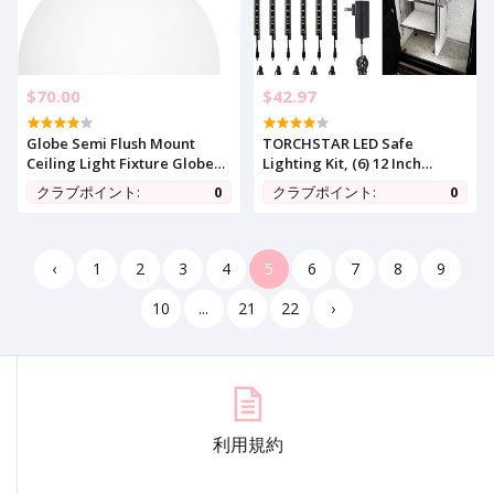
$70.00
$42.97
Globe Semi Flush Mount
TORCHSTAR LED Safe
Ceiling Light Fixture Globe
Lighting Kit, (6) 12 Inch
Ceiling Light Milk Glass
Linkable Light Bars + Motion
クラブポイント:
0
クラブポイント:
0
Matte Gold Finish
Sensor + UL Power Adapter,
Contemporary Mid Century
900LM, Input 100-240V, for
Modern Lighting for Hallway
Under Cabinet Gun Safe
Living Room Kitchen
Locker Closet Showcase,
‹
1
2
3
4
5
6
7
8
9
Bedroom Storage(Bulb
5000K Daylight
Included)
10
...
21
22
›
利用規約