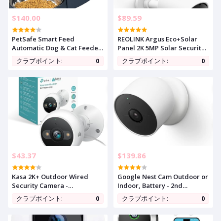
$140.00
$89.59
PetSafe Smart Feed
REOLINK Argus Eco+Solar
Automatic Dog & Cat Feeder
Panel 2K 5MP Solar Security
- Programmable Feeding -
Camera Outdoor for Home
クラブポイント:
0
クラブポイント:
0
Adjustable Portion Control -
Surveilance, Night Vision,
WiFi Pet Feeder - Large
Human/Car Smart Detection,
Capacity - Stainless Steel
2.4G WiFi, No Subscription,
Bowl - App Controlled
Home Hub Compatible, Local
Storage
$43.37
$139.86
Kasa 2K+ Outdoor Wired
Google Nest Cam Outdoor or
Security Camera -
Indoor, Battery - 2nd
Person/Motion Detection,
Generation - 1 Pack
クラブポイント:
0
クラブポイント:
0
24/7 Recording, 2-Way
Audio, Siren, Starlight Color
Night Vision, Subscription-