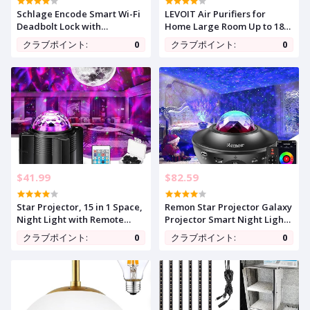
Schlage Encode Smart Wi-Fi
LEVOIT Air Purifiers for
Deadbolt Lock with
Home Large Room Up to 1875
Touchscreen Keypad,
Ft² with Washable Pre-Filter,
クラブポイント:
0
クラブポイント:
0
Keyless Front Door Entry, App
AHAM VERIFIDE, Air Quality
Control, Alexa, Google Home
Monitor, HEPA Sleep Mode
and Airbnb Compatible,
for Allergies, Pet Hair in
Matte Black, BE489WB CEN
Bedroom, Vital 200S-P, White
622
$41.99
$82.59
Star Projector, 15 in 1 Space,
Remon Star Projector Galaxy
Night Light with Remote
Projector Smart Night Light
Control, Galaxy Projector
with 10 Colors Ocean Wave
クラブポイント:
0
クラブポイント:
0
with Bluetooth Speaker,
and Starry Scene Works with
Moon Light for
Alexa and Google Home,
Bedroom/Game Room/Party,
Valentine Gift Bluetooth
Romantic Star Light for
Music Speaker for Kids
Partners
Bedroom