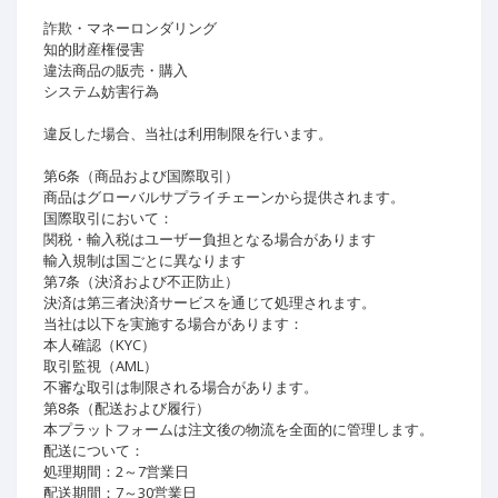
詐欺・マネーロンダリング
知的財産権侵害
違法商品の販売・購入
システム妨害行為
違反した場合、当社は利用制限を行います。
第6条（商品および国際取引）
商品はグローバルサプライチェーンから提供されます。
国際取引において：
関税・輸入税はユーザー負担となる場合があります
輸入規制は国ごとに異なります
第7条（決済および不正防止）
決済は第三者決済サービスを通じて処理されます。
当社は以下を実施する場合があります：
本人確認（KYC）
取引監視（AML）
不審な取引は制限される場合があります。
第8条（配送および履行）
本プラットフォームは注文後の物流を全面的に管理します。
配送について：
処理期間：2～7営業日
配送期間：7～30営業日