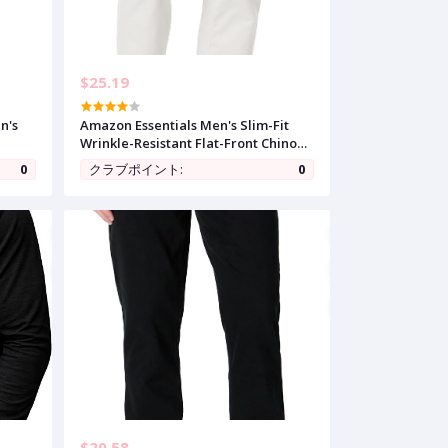
$25.19
n's
Amazon Essentials Men's Slim-Fit
Wrinkle-Resistant Flat-Front Chino
Pant
0
クラブポイント:
0
$20.58