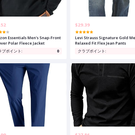
.52
$29.39
on Essentials Men's Snap-Front
Levi Strauss Signature Gold Me
over Polar Fleece Jacket
Relaxed Fit Flex Jean Pants
ラブポイント:
0
クラブポイント:
.99
$27.86