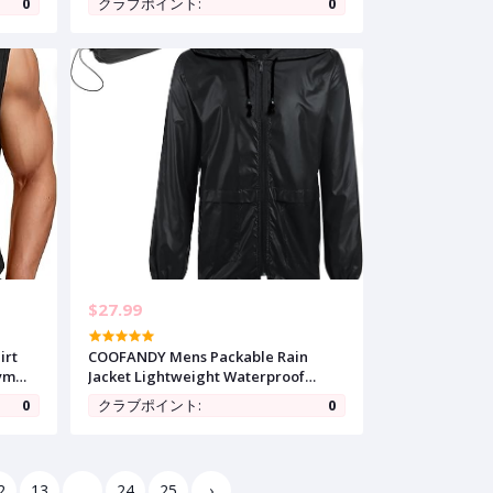
0
クラブポイント:
0
Wedding Shirt
$27.99
irt
COOFANDY Mens Packable Rain
Gym
Jacket Lightweight Waterproof
Tanks
Raincoat with Hood Outdoor Rain
0
クラブポイント:
0
Gear Travel Hiking Cycling
2
13
...
24
25
›