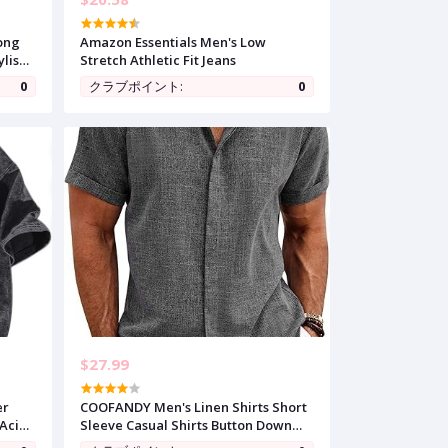
Long
Amazon Essentials Men's Low
ylish
Stretch Athletic Fit Jeans
et
0
クラブポイント:
0
$27.99
er
COOFANDY Men's Linen Shirts Short
 Acid
Sleeve Casual Shirts Button Down
Shirt for Men Beach Summer