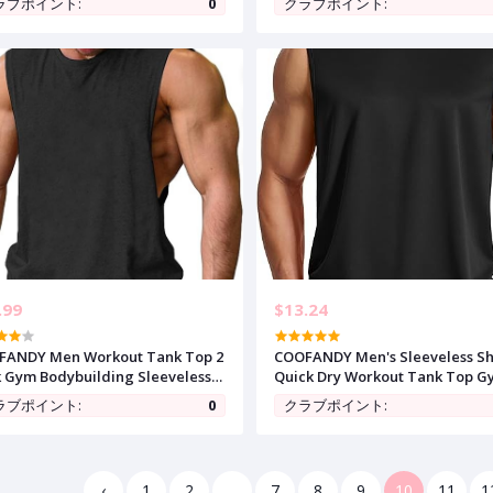
ラブポイント:
0
クラブポイント:
Casual Tee Top
.99
$13.24
FANDY Men Workout Tank Top 2
COOFANDY Men's Sleeveless Sh
 Gym Bodybuilding Sleeveless
Quick Dry Workout Tank Top 
le T Shirts
Muscle T Shirts Sport Athletic 
ラブポイント:
0
クラブポイント:
Moisture Wicking
‹
1
2
...
7
8
9
10
11
1