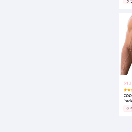
ク
$13
COO
Pack
Musc
ク