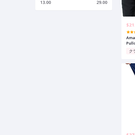
13.00
29.00
$21
Amaz
Pull
ク
$27