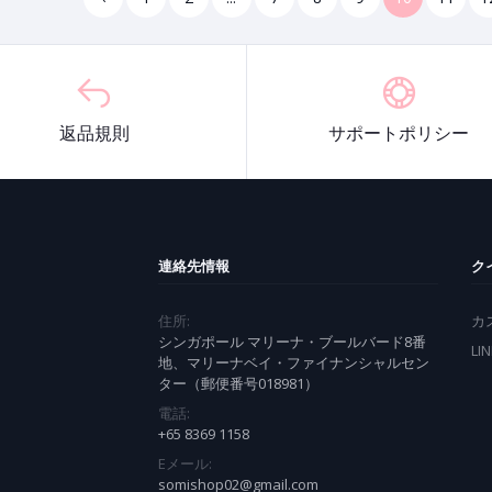
返品規則
サポートポリシー
連絡先情報
ク
住所:
カ
シンガポール マリーナ・ブールバード8番
LI
地、マリーナベイ・ファイナンシャルセン
ター（郵便番号018981）
電話:
+65 8369 1158
Eメール:
somishop02@gmail.com