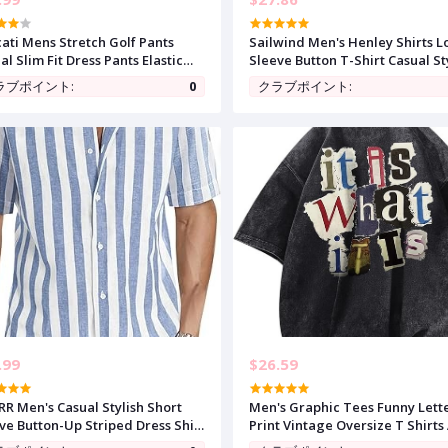
ati Mens Stretch Golf Pants
Sailwind Men's Henley Shirts 
al Slim Fit Dress Pants Elastic
Sleeve Button T-Shirt Casual St
t Tapered Work Cropped
Cotton Pullover Shirt with Pock
ラブポイント:
0
クラブポイント:
sers
.99
$26.59
RR Men's Casual Stylish Short
Men's Graphic Tees Funny Lett
ve Button-Up Striped Dress Shirt
Print Vintage Oversize T Shirts
on Beach Shirts
Wash Shirt Streetwear Rapper