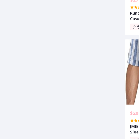
Runc
Casu
Wais
ク
Trou
$20
JMIE
Slee
Cott