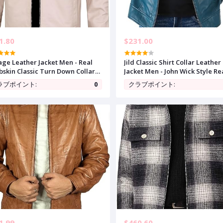
1.80
$231.00
age Leather Jacket Men - Real
Jild Classic Shirt Collar Leather
skin Classic Turn Down Collar
Jacket Men - John Wick Style Re
her Jackets For Mens
Lambskin Mens Leather Jacket
ラブポイント:
0
クラブポイント:
1.99
$460.60