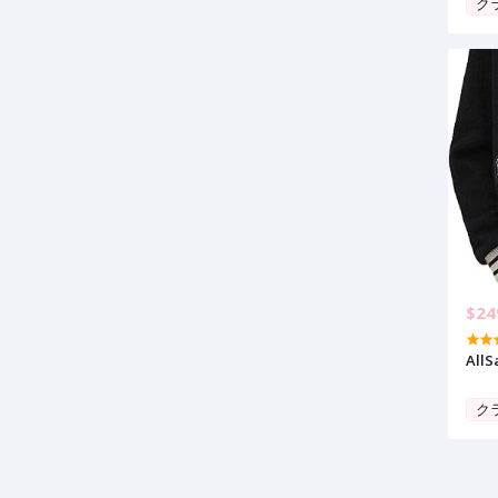
ク
Vint
$24
AllS
ク