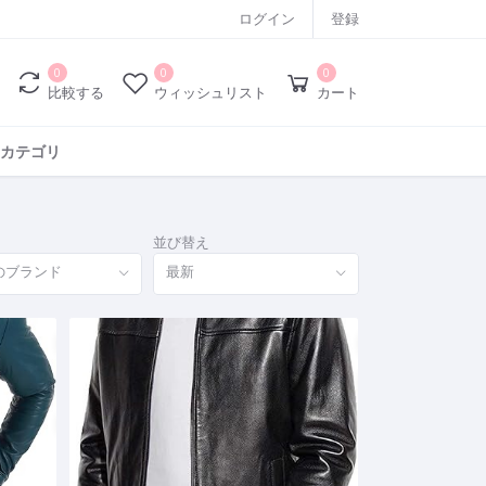
ログイン
登録
0
0
0
比較する
ウィッシュリスト
カート
カテゴリ
並び替え
のブランド
最新