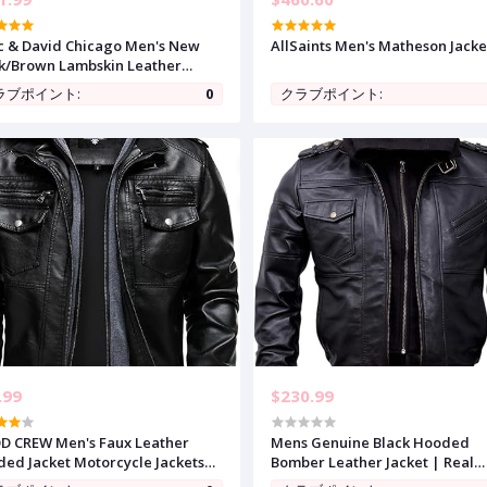
c & David Chicago Men's New
AllSaints Men's Matheson Jacke
k/Brown Lambskin Leather
sic Open Bottom Jacket
ラブポイント:
0
クラブポイント:
rcycle Vintage Racing Jacket
.99
$230.99
 CREW Men's Faux Leather
Mens Genuine Black Hooded
ed Jacket Motorcycle Jackets
Bomber Leather Jacket | Real
r Repellent Windproof PU Moto
Lambskin Waxed Brown Leathe