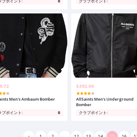
ラブポイント:
0
クラブポイント:
age Bomber Hoodie Coats
Jackets for Men with Removabl
Hood
9.72
$392.00
aints Men's Ambaum Bomber
AllSaints Men's Underground
Bomber
ラブポイント:
0
クラブポイント:
‹
1
2
...
12
13
14
15
16
1