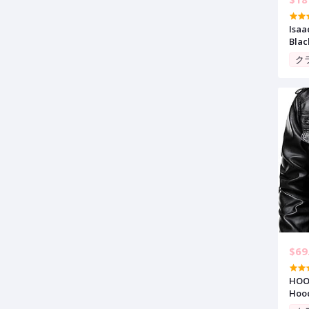
Isaa
Blac
Clas
ク
Moto
$69
HOOD
Hood
Wate