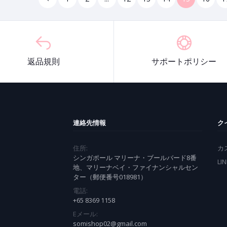
返品規則
サポートポリシー
連絡先情報
ク
住所:
カ
シンガポール マリーナ・ブールバード8番
LI
地、マリーナベイ・ファイナンシャルセン
ター（郵便番号018981）
電話:
+65 8369 1158
Eメール:
somishop02@gmail.com