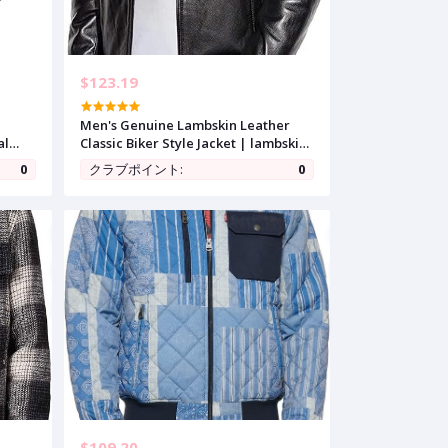
$123.19
Men's Genuine Lambskin Leather
al
Classic Biker Style Jacket | lambskin
Jackets Men
0
クラブポイント:
0
$109.20