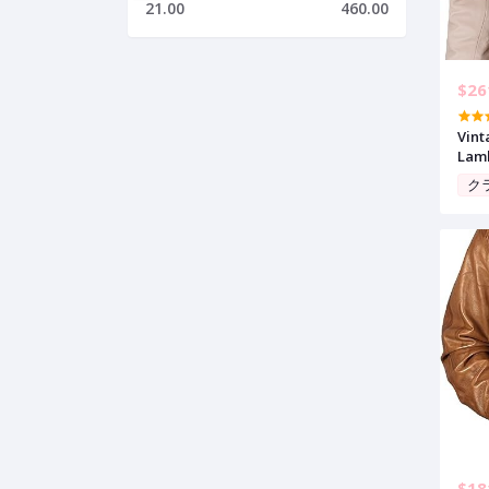
21.00
460.00
$26
Vint
Lamb
Leat
ク
$18