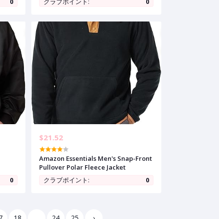
0
クラブポイント:
0
e
$21.52
Amazon Essentials Men's Snap-Front
Pullover Polar Fleece Jacket
0
クラブポイント:
0
7
18
...
24
25
›