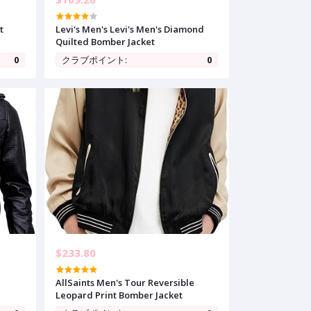
t
Levi's Men's Levi's Men's Diamond
Quilted Bomber Jacket
0
クラブポイント:
0
$233.80
AllSaints Men's Tour Reversible
Leopard Print Bomber Jacket
r