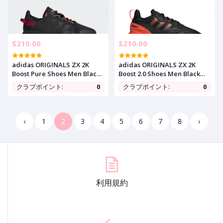
$210.00
$210.00
adidas ORIGINALS ZX 2K
adidas ORIGINALS ZX 2K
Boost Pure Shoes Men Black
Boost 2.0 Shoes Men Black
Sneaker GY7912
GZ7735
クラブポイント:
0
クラブポイント:
0
‹
1
2
3
4
5
6
7
8
›
利用規約