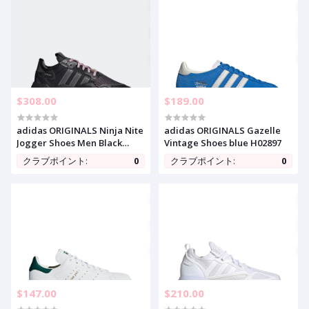
$308.00
$189.00
adidas ORIGINALS Ninja Nite
adidas ORIGINALS Gazelle
Jogger Shoes Men Black
Vintage Shoes blue H02897
Q47198
クラブポイント:
0
クラブポイント:
0
$147.00
$210.00