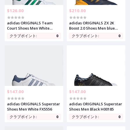
$126.00
$210.00
adidas ORIGINALS Team
adidas ORIGINALS ZX 2K
Court Shoes Men White
Boost 2.0 Shoes Men blue
FW5067
GZ7733
クラブポイント:
0
クラブポイント:
0
$147.00
$147.00
adidas ORIGINALS Superstar
adidas ORIGINALS Superstar
Shoes Men White FX5556
Shoes Men Black H00185
クラブポイント:
0
クラブポイント:
0