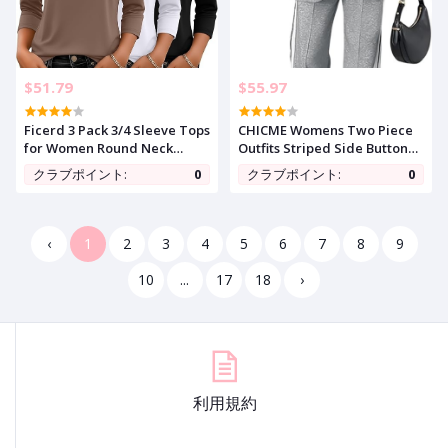
$51.79
$55.97
Ficerd 3 Pack 3/4 Sleeve Tops
CHICME Womens Two Piece
for Women Round Neck
Outfits Striped Side Button
Dressy Basics Tees Casual
Blazer and Pants with
クラブポイント:
0
クラブポイント:
0
Trendy Loose Fit T Shirts
Pockets Sets Business Casual
Pant Suits Set
‹
1
2
3
4
5
6
7
8
9
10
...
17
18
›
利用規約