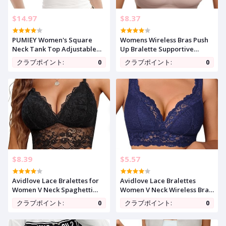
$14.97
$8.37
PUMIEY Women's Square
Womens Wireless Bras Push
Neck Tank Top Adjustable
Up Bralette Supportive
Spaghetti Straps Sleeveless
Everyday Bras Seamless Full
クラブポイント:
0
クラブポイント:
0
Basic Tops Sharp Collection
Coverage Comfort T-Shirt
Bra
$8.39
$5.57
Avidlove Lace Bralettes for
Avidlove Lace Bralettes
Women V Neck Spaghetti
Women V Neck Wireless Bras
Strap Bra Unpadded Tops
Unlined Basic Cami Sexy
クラブポイント:
0
クラブポイント:
0
Sexy Cami Crop Top Going
Comfy Everyday Wirefree
Out Lingerie
Lingerie Unpadded