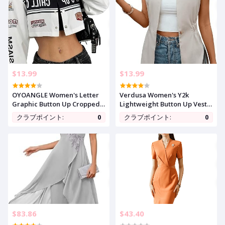
$13.99
$13.99
OYOANGLE Women's Letter
Verdusa Women's Y2k
Graphic Button Up Cropped
Lightweight Button Up Vest
Jackets Lightweight Y2K
Jacket Business Casual
クラブポイント:
0
クラブポイント:
0
Motocycle Jacket Coat
Sleeveless Outerwear
$83.86
$43.40