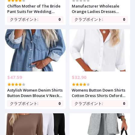
Chiffon Mother of The Bride
Manufacturer Wholesale
Pant Suits for Wedding
Orange Ladies Dresses
Guest Dresses Formal Outfit
Office Wear Ad Dress For
クラブポイント:
0
クラブポイント:
0
Womens Jumpsuit
Women Formal
$47.59
$32.90
Astylish Women Denim Shirts
Womens Button Down Shirts
Button Down Blouse V Neck
Cotton Dress Shirts Oxford
Casual Tops
Shirts Long Sleeve Work
クラブポイント:
0
クラブポイント:
0
Blouses Collared Tops Tunics
with Pocket