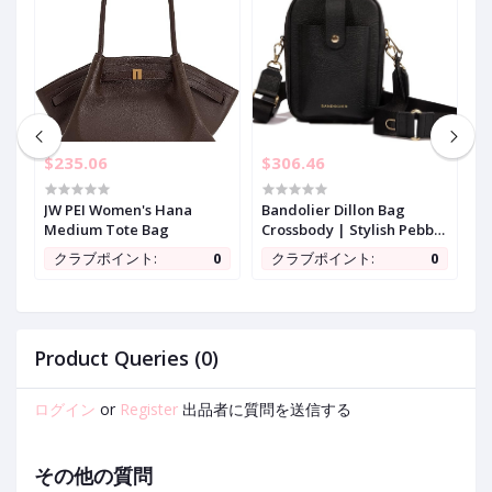
$235.06
$306.46
$
JW PEI Women's Hana
Bandolier Dillon Bag
D
s
Medium Tote Bag
Crossbody | Stylish Pebble
G
Leather Bag | Adjustable
C
0
クラブポイント:
0
クラブポイント:
0
g
Strap, Exterior Slip Pocket
H
| Small Bags for Women
D
S
Product Queries (0)
ログイン
or
Register
出品者に質問を送信する
その他の質問