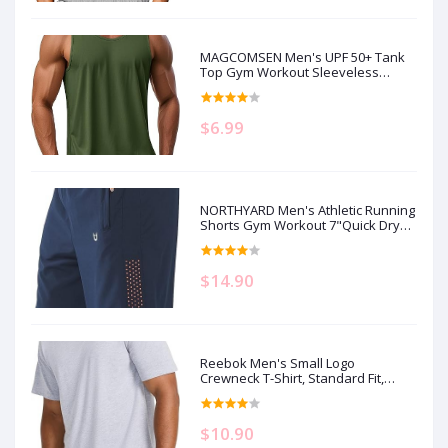
MAGCOMSEN Men's UPF 50+ Tank
Top Gym Workout Sleeveless
Muscle Shirts Sun Protection Cut
Off Shirts Summer Sleeveless T
Shirt
$6.99
NORTHYARD Men's Athletic Running
Shorts Gym Workout 7"Quick Dry
Lightweight Sports Basketball
Tennis 3 Zipper Pockets
$14.90
Reebok Men's Small Logo
Crewneck T-Shirt, Standard Fit,
Lightweight Cotton-Poly Jersey
Fabric
$10.90