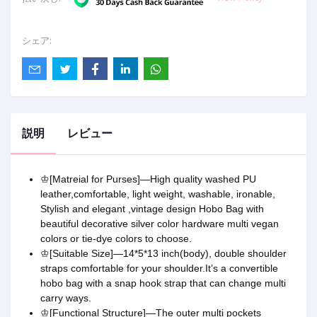
シェア:
説明
レビュー
♔[Matreial for Purses]—High quality washed PU
leather,comfortable, light weight, washable, ironable,
Stylish and elegant ,vintage design Hobo Bag with
beautiful decorative silver color hardware multi vegan
colors or tie-dye colors to choose.
♔[Suitable Size]—14*5*13 inch(body), double shoulder
straps comfortable for your shoulder.It’s a convertible
hobo bag with a snap hook strap that can change multi
carry ways.
♔[Functional Structure]—The outer multi pockets