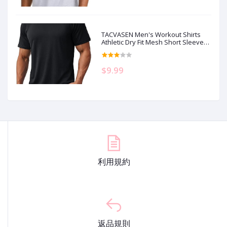
TACVASEN Men's Workout Shirts
Athletic Dry Fit Mesh Short Sleeve
Shirts Moisture Wicking Running
Performance Gym Tee
$9.99
利用規約
返品規則