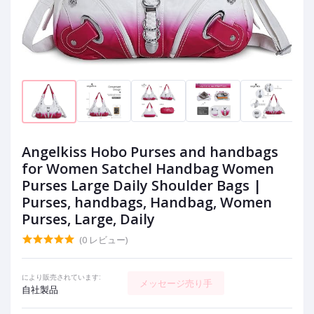
Angelkiss Hobo Purses and handbags
for Women Satchel Handbag Women
Purses Large Daily Shoulder Bags |
Purses, handbags, Handbag, Women
Purses, Large, Daily
(0 レビュー)
により販売されています:
メッセージ売り手
自社製品