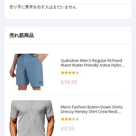
売り手に要求を出す人はまだいません
売れ筋商品
Quiksilver Men's Regular Fit Fixed
Waist Water Friendly Active Hybrid
Shorts
$16.90
Mens Fashion Button Down Shirts
Dressy Henley Shirt Crew Neck
Short Sleeve Big and Tall Tshirts
Men's Clothing
$4.59