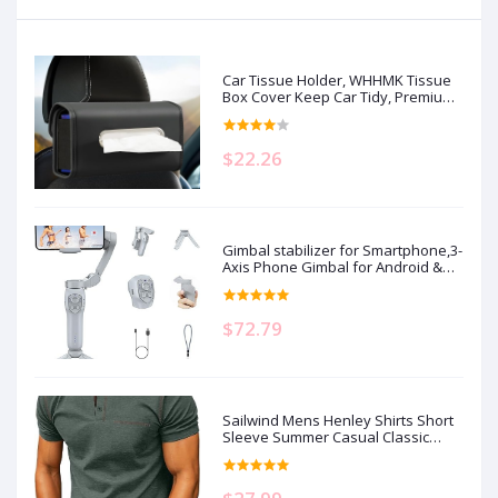
Car Tissue Holder, WHHMK Tissue
Box Cover Keep Car Tidy, Premium
PU Leather Backseat Napkin
Rectangle Organizer, Extra Large
Tissue Box Storage in Auto Fits for
$22.26
100-150 Regular Size Tissues, Black
Gimbal stabilizer for Smartphone,3-
Axis Phone Gimbal for Android &
iPhone 14 Pro Max,Phone Stabilizer
for Video Recording with
Face/Object Tracking,Vlogging
$72.79
Kit,Portable-JCROBOT iSleeky L7C
Pro…
Sailwind Mens Henley Shirts Short
Sleeve Summer Casual Classic
Cotton T Shirts Pocket Button Shirt