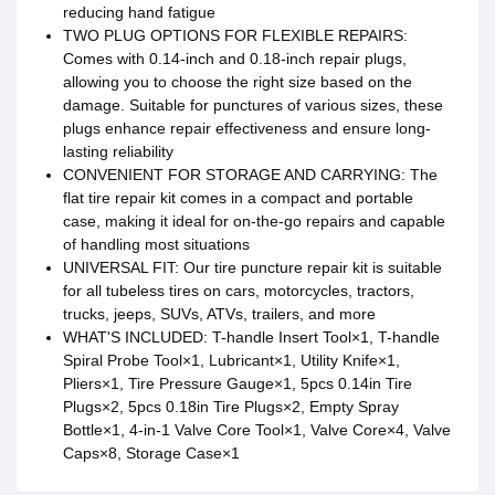
reducing hand fatigue
TWO PLUG OPTIONS FOR FLEXIBLE REPAIRS:
Comes with 0.14-inch and 0.18-inch repair plugs,
allowing you to choose the right size based on the
damage. Suitable for punctures of various sizes, these
plugs enhance repair effectiveness and ensure long-
lasting reliability
CONVENIENT FOR STORAGE AND CARRYING: The
flat tire repair kit comes in a compact and portable
case, making it ideal for on-the-go repairs and capable
of handling most situations
UNIVERSAL FIT: Our tire puncture repair kit is suitable
for all tubeless tires on cars, motorcycles, tractors,
trucks, jeeps, SUVs, ATVs, trailers, and more
WHAT'S INCLUDED: T-handle Insert Tool×1, T-handle
Spiral Probe Tool×1, Lubricant×1, Utility Knife×1,
Pliers×1, Tire Pressure Gauge×1, 5pcs 0.14in Tire
Plugs×2, 5pcs 0.18in Tire Plugs×2, Empty Spray
Bottle×1, 4-in-1 Valve Core Tool×1, Valve Core×4, Valve
Caps×8, Storage Case×1