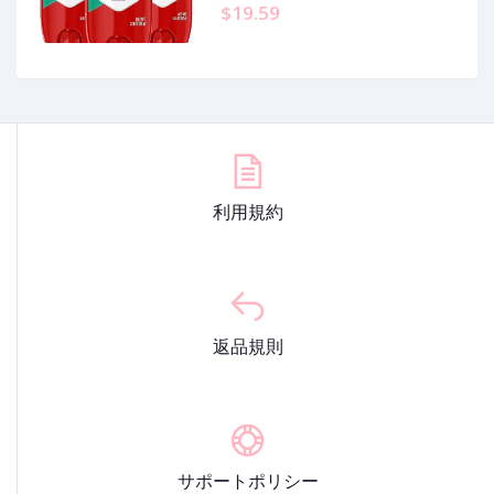
24/7 Freshness & Lasting Scent,
$19.59
Sport Scent, 3.0 oz (Pack of 3)
利用規約
返品規則
サポートポリシー