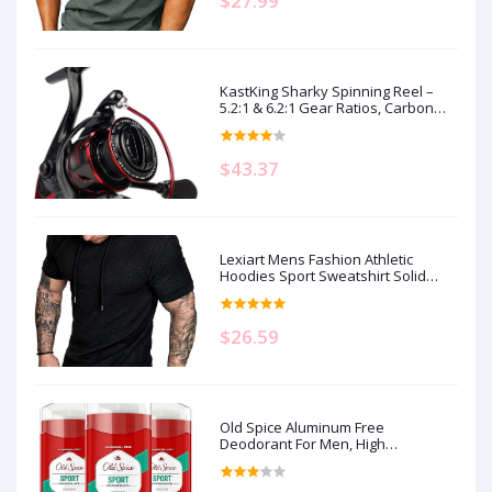
$27.99
KastKing Sharky Spinning Reel –
5.2:1 & 6.2:1 Gear Ratios, Carbon
Fiber Drag 33–39.5LB, 10+1
Stainless Bearings, Lightweight
Nylitech Body, Oversize Shaft, for
$43.37
Saltwater & Freshwater
Lexiart Mens Fashion Athletic
Hoodies Sport Sweatshirt Solid
Color Fleece Pullover
$26.59
Old Spice Aluminum Free
Deodorant For Men, High
Endurance, 24/7 Sweat Defense &
Odor Protection to Eliminate Odors,