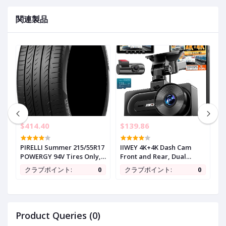
関連製品
$414.40
$139.86
$
PIRELLI Summer 215/55R17
IIWEY 4K+4K Dash Cam
C
4
POWERGY 94V Tires Only,
Front and Rear, Dual
1
No Wheels, Set of 4,
STARVIS Sensor, 5G WiFi-6
C
0
クラブポイント:
0
クラブポイント:
0
,
4006800
(up to 20MB/s) with App,
P
128G SD Card Included,
V
GPS, Dash Camera for Cars
Li
with 24/7 Parking Mode,
T
3.18 Inch IPS, 170° Wide
H
Product Queries (0)
Angle