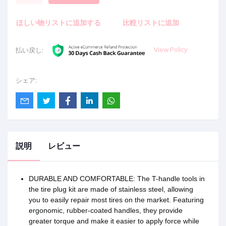
ほしい物リストに追加する
比較リストに追加
View Policy
払い戻し:
シェア:
説明
レビュー
DURABLE AND COMFORTABLE: The T-handle tools in
the tire plug kit are made of stainless steel, allowing
you to easily repair most tires on the market. Featuring
ergonomic, rubber-coated handles, they provide
greater torque and make it easier to apply force while