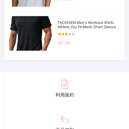
TACVASEN Men's Workout Shirts
Athletic Dry Fit Mesh Short Sleeve
Shirts Moisture Wicking Running
Performance Gym Tee
$9.99
利用規約