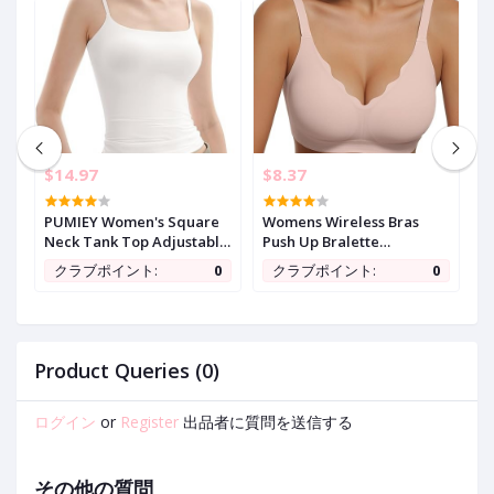
$14.97
$8.37
$
PUMIEY Women's Square
Womens Wireless Bras
A
s
Neck Tank Top Adjustable
Push Up Bralette
f
ve
Spaghetti Straps
Supportive Everyday Bras
S
0
クラブポイント:
0
クラブポイント:
0
Sleeveless Basic Tops
Seamless Full Coverage
U
Sharp Collection
Comfort T-Shirt Bra
C
L
Product Queries (0)
ログイン
or
Register
出品者に質問を送信する
その他の質問