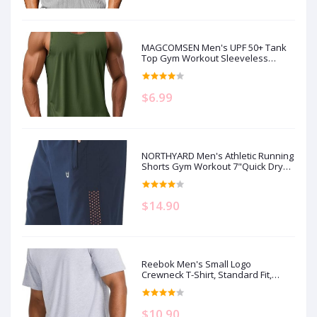
MAGCOMSEN Men's UPF 50+ Tank
Top Gym Workout Sleeveless
Muscle Shirts Sun Protection Cut
Off Shirts Summer Sleeveless T
Shirt
$6.99
NORTHYARD Men's Athletic Running
Shorts Gym Workout 7"Quick Dry
Lightweight Sports Basketball
Tennis 3 Zipper Pockets
$14.90
Reebok Men's Small Logo
Crewneck T-Shirt, Standard Fit,
Lightweight Cotton-Poly Jersey
Fabric
$10.90