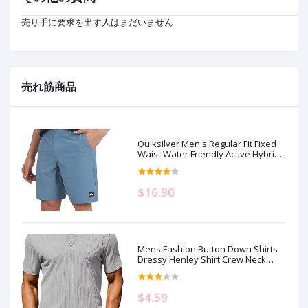
売り手に要求を出す人はまだいません
売れ筋商品
Quiksilver Men's Regular Fit Fixed
Waist Water Friendly Active Hybrid
Shorts
$16.90
Mens Fashion Button Down Shirts
Dressy Henley Shirt Crew Neck
Short Sleeve Big and Tall Tshirts
Men's Clothing
$4.59