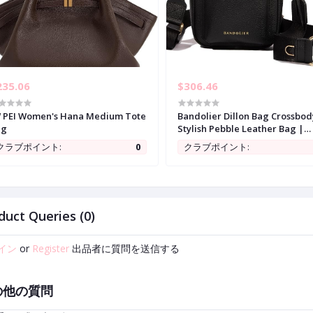
235.06
$306.46
 PEI Women's Hana Medium Tote
Bandolier Dillon Bag Crossbod
ag
Stylish Pebble Leather Bag |
Adjustable Strap, Exterior Slip
クラブポイント:
0
クラブポイント:
Pocket | Small Bags for Wome
duct Queries (0)
イン
or
Register
出品者に質問を送信する
の他の質問