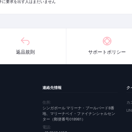
手に要求を出す人はまだいません
返品規則
サポートポリシー
連絡先情報
ク
住所:
カ
シンガポール マリーナ・ブールバード8番
LI
地、マリーナベイ・ファイナンシャルセン
ター（郵便番号018981）
電話: