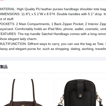
MATERIAL: High Quality PU leather purses handbags shoulder tote bag
DIMENSIONS: 11.8"L x 5.1"W x 8.5"H. Double handles with 5.1" drop. 
ot of stuff.
POCKETS: 2 Main Compartments, 1 Back Zipper Pocket, 2 Interior Zippe
eys/card. Comfortably holds an iPad Mini, phone, wallet, cosmetic, umbr
FEATURES: The top handle Satchel Handbags comes with a long remov
Show elegant lady charm.
MULTIFUNCTION: Diffrent ways to carry, you can use the bag as Tote, 
lassy and elegant purse for, such as shopping. dating, working, traveli
製品