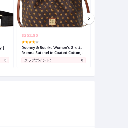
$352.80
$39.06
y |
Dooney & Bourke Women's Gretta
KURGOOL Women
Brenna Satchel in Coated Cotton,
Handbags Top H
Large Handbag with Adjustable
Shoulder Bags 
0
クラブポイント:
0
クラブポイント:
n
Detachable Shoulder Strap
Bag for Ladie