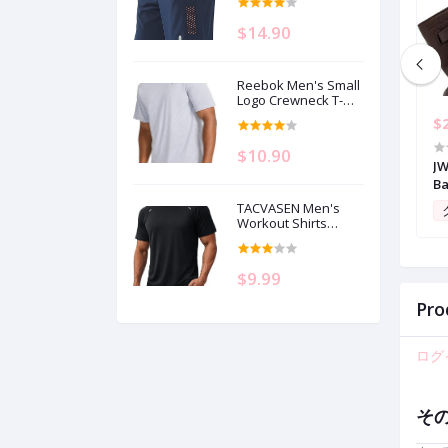
7"Quick Dry
Lightweight Sports
$14.90
Basketball Tennis 3
Zipper Pockets
Reebok Men's Small
Logo Crewneck T-
Shirt, Standard Fit,
$41.86
$
Lightweight Cotton-
Poly Jersey Fabric
$10.90
en Handbag Wallet
Womens Purses and Handbags
JW
Hobo Bag Top
Shoulder Bags Ladies Designer
B
urse Set 2pcs with
Top Handle Satchel Tote Bag
TACVASEN Men's
0
クラブポイント:
0
Workout Shirts
Athletic Dry Fit Mesh
Short Sleeve Shirts
Moisture Wicking
$9.99
Running
Performance Gym
Pro
Tee
ログ
そ