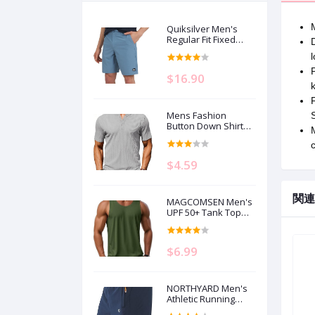
Quiksilver Men's
Regular Fit Fixed
Waist Water Friendly
l
Active Hybrid Shorts
$16.90
k
Mens Fashion
Button Down Shirts
Dressy Henley Shirt
c
Crew Neck Short
Sleeve Big and Tall
$4.59
Tshirts Men's
Clothing
関連
MAGCOMSEN Men's
UPF 50+ Tank Top
Gym Workout
Sleeveless Muscle
Shirts Sun
$6.99
Protection Cut Off
Shirts Summer
Sleeveless T Shirt
NORTHYARD Men's
Athletic Running
Shorts Gym Workout