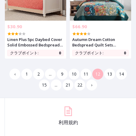
$30.90
$66.90
Linen Plus 5pc Daybed Cover
Autumn Dream Cotton
Solid Embossed Bedspread
Bedspread Quilt Sets
New (Coral/Khaki Beige)
Reversible Bedding Coverlet
クラブポイント:
0
クラブポイント:
0
Sets Comforter, Vintage
Floral Patchwork Turquoise
Bedspread, Queen Size
‹
1
2
...
9
10
11
12
13
14
15
...
21
22
›
利用規約