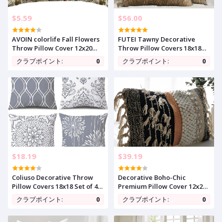
$5.59
$56.00
AVOIN colorlife Fall Flowers
FUTEI Tawny Decorative
Throw Pillow Cover 12x20
Throw Pillow Covers 18x18
Inch, Seasonal Autumn Floral
Inch Set of 2,Soft Faux
クラブポイント:
0
クラブポイント:
0
Thanksgiving Harvest
Raccoon Fur Textured
Cushion Case Decoration for
Cushion Case,Modern Home
Sofa Couch
Luxurious Decor for Couch
Bed Living Room
$18.19
$39.19
Coliuso Decorative Throw
Decorative Boho-Chic
Pillow Covers 18x18 Set of 4,
Premium Pillow Cover 12x20
Grey and White Modern
Handwoven Tufted Cotton
クラブポイント:
0
クラブポイント:
0
Simple Square Pillow Case
Lumbar Accent Pillows,
Cushion Cover for Sofa Couch
Neutral Earthly Color Throw
Farmhouse Outdoor Living
Cushion, Farmhouse &