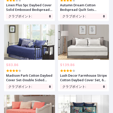
Linen Plus 5pc Daybed Cover
Autumn Dream Cotton
Solid Embossed Bedspread
Bedspread Quilt Sets
New (Coral/Khaki Beige)
Reversible Bedding Coverlet
クラブポイント:
0
クラブポイント:
0
Sets Comforter, Vintage
Floral Patchwork Turquoise
Bedspread, Queen Size
$83.86
$139.86
Madison Park Cotton Daybed
Lush Decor Farmhouse Stripe
Cover Set-Double Sided
Cotton Daybed Cover Set, 6
Quilting Classic Cottage
Piece Set, 39" W x 75" L, Gray
クラブポイント:
0
クラブポイント:
0
Design All Season Bedding
- Twin Daybed Bedding Sets
with Bedskirt, Matching
- Rustic Decor - Striped Quilt
Shams, Decorative Pillow,
- Modern Farmhouse
39"x75", Quebec Navy 6 Piece
Bedroom Decor