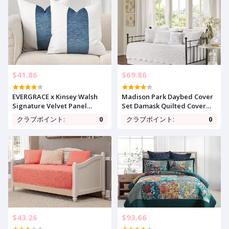
Room (Gray and White, 18"
Bohemian Home Decor (no
x18")
Insert)
$41.86
$69.86
EVERGRACE x Kinsey Walsh
Madison Park Daybed Cover
Signature Velvet Panel
Set Damask Quilted Cover
Cotton Pillow Covers Set of 2,
for Daybeds, All Season, Pre-
クラブポイント:
0
クラブポイント:
0
Decorative Pillow Covers
washed Cotton-Filled Coastal
20"x20" for Couch, Square
Bedding with Scallop Edge,
Cushion Cases for Sofa
Shams, Bedskirt, Décor
Bedroom Living Room, Blue
Pillows, Tuscany, White,
Topaz
39"x75", 6 Piece
$43.26
$93.66