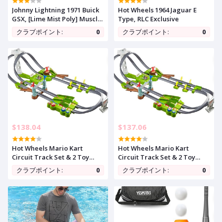
Johnny Lightning 1971 Buick
Hot Wheels 1964 Jaguar E
GSX, [Lime Mist Poly] Muscle
Type, RLC Exclusive
Cars Class of 1971
クラブポイント:
0
クラブポイント:
0
$138.04
$137.06
Hot Wheels Mario Kart
Hot Wheels Mario Kart
Circuit Track Set & 2 Toy
Circuit Track Set & 2 Toy
Vehicles, Racing Playset
Vehicles, Racing Playset
クラブポイント:
0
クラブポイント:
0
Includes Booster, Plus Mario
Includes Booster, Plus Mario
& Yoshi Karts (Amazon
& Yoshi Karts (Amazon
Exclusive)
Exclusive)