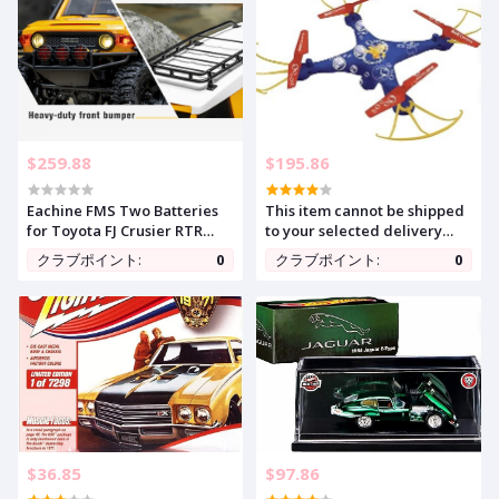
$259.88
$195.86
Eachine FMS Two Batteries
This item cannot be shipped
for Toyota FJ Crusier RTR
to your selected delivery
1/18 2.4G 4WD Remote
location. Please choose a
クラブポイント:
0
クラブポイント:
0
Control Car Crawler Off-road
different delivery location.
Truck Toy
$36.85
$97.86