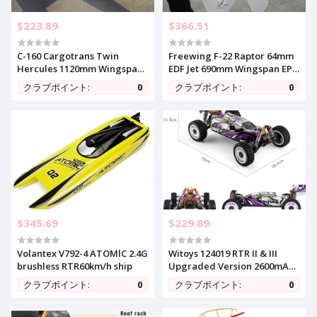
$223.89
$366.51
C-160 Cargotrans Twin
Freewing F-22 Raptor 64mm
Hercules 1120mm Wingspan
EDF Jet 690mm Wingspan EPO
EPOS Warbird Transport RC
Remote Control Aircraft
クラブポイント:
0
クラブポイント:
0
Aircraft Kit
Fighter Warbird Kit /PNP
$345.69
$229.89
Volantex V792-4 ATOMlC 2.4G
Witoys 124019 RTR II & III
brushless RTR60km/h ship
Upgraded Version 2600mAh
Battery 2.4G 4WD 55km /h
クラブポイント:
0
クラブポイント:
0
Gold Layer Chassis RC Car
Model Toy