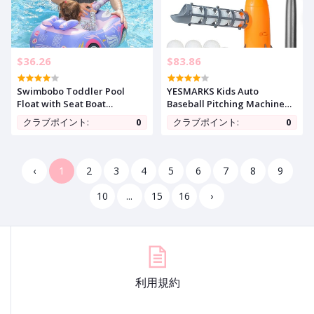
$36.26
$83.86
Swimbobo Toddler Pool
YESMARKS Kids Auto
Float with Seat Boat
Baseball Pitching Machine
Inflatable Ride-on Airplane
Outdoor Toy Set - Training
クラブポイント:
0
クラブポイント:
0
Pirates Sharks Car for Kids
Equipment & Batting
Outdoor Toys
Practice Toys for Youth,
Includes 10 Baseballs,
Baseball Bat and Sports Bag
‹
1
2
3
4
5
6
7
8
9
10
...
15
16
›
利用規約