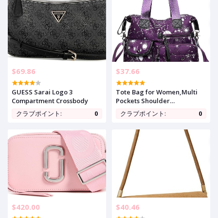
$69.86
$37.66
GUESS Sarai Logo 3
Tote Bag for Women,Multi
Compartment Crossbody
Pockets Shoulder
Handbag,Nurse Bag for
クラブポイント:
0
クラブポイント:
0
Work,Large Cross body
Purse,Fashion Nylon Top
Handle Satchel
$420.00
$40.46