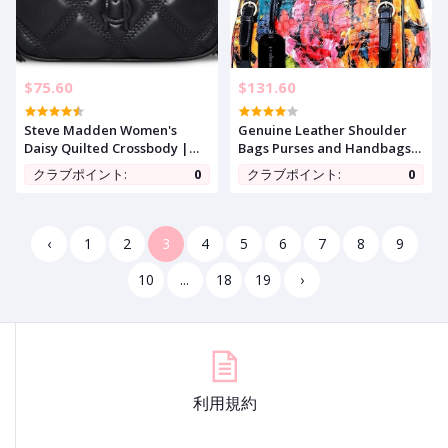
$75.60
$131.60
Steve Madden Women's
Genuine Leather Shoulder
Daisy Quilted Crossbody |
Bags Purses and Handbags
Quilted
for Women Satchel Designer
クラブポイント:
0
クラブポイント:
0
Cross Body Hobo Medium
Size Tote | Genuine Leather,
Shoulder Bag, Handbags
and Purses, Luxury Tote Bag,
‹
1
2
3
4
5
6
7
8
9
Crossbody Bags, Det
10
...
18
19
›
利用規約