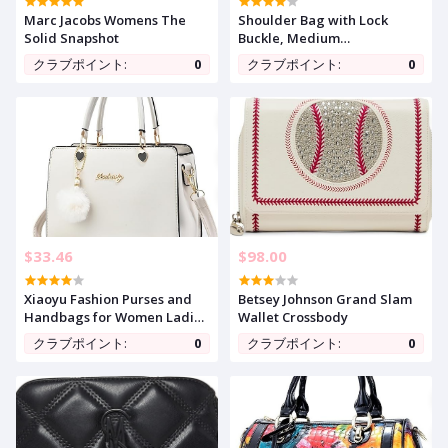
Marc Jacobs Womens The
Shoulder Bag with Lock
Solid Snapshot
Buckle, Medium
Size,Shoulder Bag
クラブポイント:
0
クラブポイント:
0
Underarm Purse (Suede
Brown)
$33.46
$98.00
Xiaoyu Fashion Purses and
Betsey Johnson Grand Slam
Handbags for Women Ladies
Wallet Crossbody
Small Crossbody bag Top
クラブポイント:
0
クラブポイント:
0
Handle Satchel Shoulder
Bags Totes