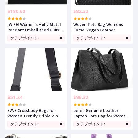
$180.60
$82.32
JW PEI Women's Holly Metal
Woven Tote Bag Womens
Pendant Embellished Clutch
Purse: Vegan Leather
4.0 4.0 out of 5 stars (87)
Shoulder Handbags -
クラブポイント:
0
クラブポイント:
0
Fashion Summer Beach Tote
Bags - Large Travel Totes
$51.24
$96.32
EVVE Crossbody Bags for
befen Genuine Leather
Women Trendy Triple Zip
Laptop Tote Bag for Women,
Small Crossbody Camera Bag
Womens 15 Inch Computer
クラブポイント:
0
クラブポイント:
0
Purse with Wide Guitar Strap
Bags Work Totes Purse
Shoulder Purses Handbags