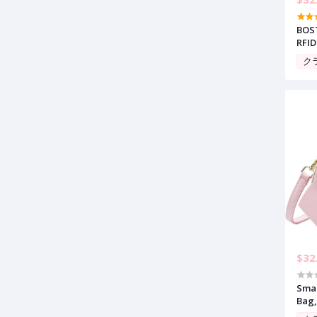
BOS
RFID
Pock
ク
ID 
$32
Smal
Bag,
Purs