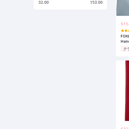
32.00
153.00
$15
FOXL
Han
Top-
ク
Bags
$32