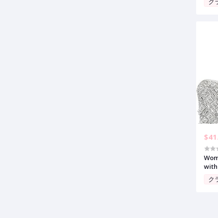
ク
Carr
$41
Wome
with
Hand
ク
Wed