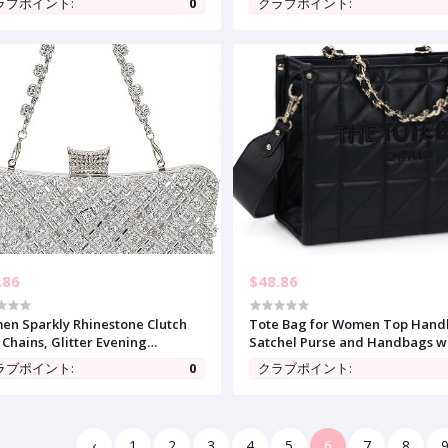
ラブポイント:
0
クラブポイント:
y Handle and Cute Bow Knot
Shoulder Bag
.86
$48.86
n Sparkly Rhinestone Clutch
Tote Bag for Women Top Hand
 Chains, Glitter Evening
Satchel Purse and Handbags w
bag Purse Shoulder Bag for
Shoulder Strap
ラブポイント:
0
クラブポイント:
ding Party Prom
‹
1
2
3
4
5
6
7
8