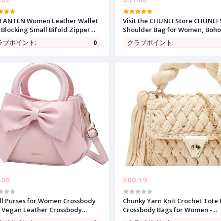
TANTEN Women Leather Wallet
Visit the CHUNLI Store CHUNLI
 Blocking Small Bifold Zipper
Shoulder Bag for Women, Boh
et Wallet Card Case Purse with
Woven Raffia Hobo Purse with
ラブポイント:
0
クラブポイント:
Window
Charm Chain, Adjustable Strap
Summer Beach Vacation
.06
$60.19
l Purses for Women Crossbody
Chunky Yarn Knit Crochet Tote
 Vegan Leather Crossbody
Crossbody Bags for Women -
es and Handbags with Top
Handwoven Evening Clutch Fla