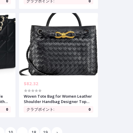
0
クラブポイント:
0
Chunky Chain Tote Strap
$82.32
le
Woven Tote Bag for Women Leather
ith
Shoulder Handbag Designer Top
Handle Purses
0
クラブポイント:
0
9
10
...
18
19
›