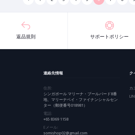
返品規則
サポートポリシー
連絡先情報
ク
住所:
カ
シンガポール マリーナ・ブールバード8番
LI
地、マリーナベイ・ファイナンシャルセン
ター（郵便番号018981）
電話:
+65 8369 1158
Eメール:
somishop02@gmail.com