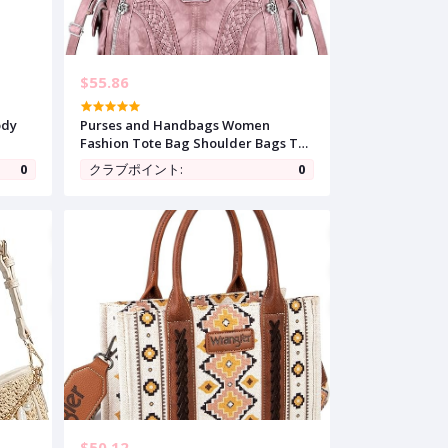
$55.86
ody
Purses and Handbags Women
Fashion Tote Bag Shoulder Bags Top
tch
Handle Satchel Purses Washed
0
クラブポイント:
0
Synthetic Leather Handbag
$50.12