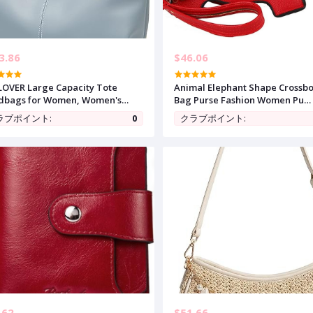
3.86
$46.06
OVER Large Capacity Tote
Animal Elephant Shape Crossb
dbags for Women, Women's
Bag Purse Fashion Women Pu
handle Bags Fashion Shoulder
Leather Chic Shoulder Bag Clu
ラブポイント:
0
クラブポイント:
 Purses Minimalist design
for Girls
.62
$51.66