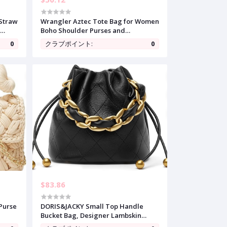
 Straw
Wrangler Aztec Tote Bag for Women
o
Boho Shoulder Purses and
Handbags
0
クラブポイント:
0
$83.86
 Purse
DORIS&JACKY Small Top Handle
Bucket Bag, Designer Lambskin
p
Drawstring Crossbody Purse with