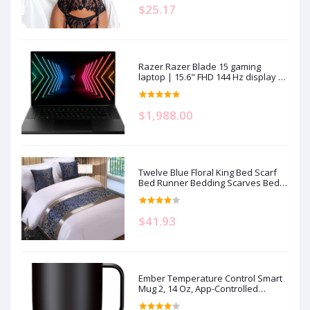
$25.17
Razer Razer Blade 15 gaming
laptop | 15.6" FHD 144 Hz display |
Intel Core i7-11800H | 16GB RAM |
512GB SSD storage | NVIDIA RTX
3070 graphics card | QWERTZ
$1,988.00
keyboard | Windows 11
Twelve Blue Floral King Bed Scarf
Bed Runner Bedding Scarves Bed
Cover for Home Hotel Guesthouse
19.7x95.4in
$41.93
Ember Temperature Control Smart
Mug 2, 14 Oz, App-Controlled
Heated Coffee Mug with 80 Min
Battery Life and Improved Design,