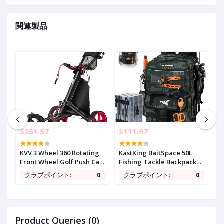
関連製品
$251.57
$111.97
$
y
KVV 3 Wheel 360 Rotating
KastKing BaitSpace 50L
G
Front Wheel Golf Push Cart
Fishing Tackle Backpack
7
Open and Close in ONE
with Removable Bait
S
0
クラブポイント:
0
クラブポイント:
0
Second-Free Umbrella
Binder,2 Rod Holders
w
Holder Included
Storage Fishing Gear and
T
Equipment
a
t
U
Product Queries (0)