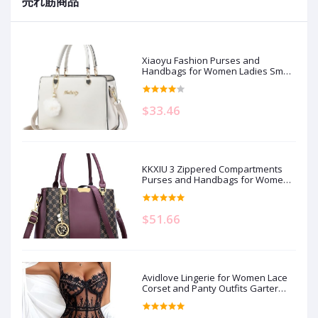
売れ筋商品
Xiaoyu Fashion Purses and
Handbags for Women Ladies Small
Crossbody bag Top Handle Satchel
Shoulder Bags Totes
$33.46
KKXIU 3 Zippered Compartments
Purses and Handbags for Women
Top Handle Satchel Shoulder
Ladies Bags
$51.66
Avidlove Lingerie for Women Lace
Corset and Panty Outfits Garter
Lingerie Sets S-XXL