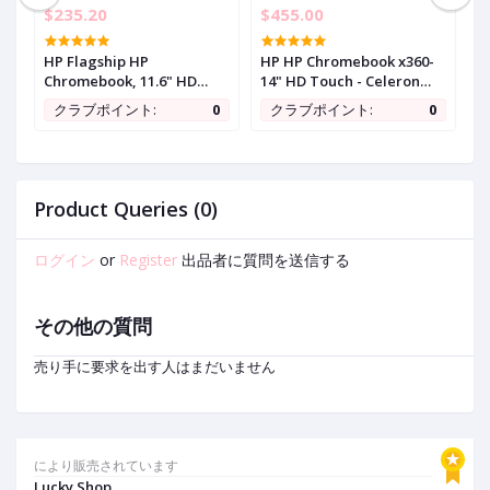
$235.20
$455.00
$
HP Flagship HP
HP HP Chromebook x360-
2
,
Chromebook, 11.6" HD
14" HD Touch - Celeron
C
(1366 x 768) Display, Intel
N4000-4GB - 32GB eMMC -
I
0
クラブポイント:
0
クラブポイント:
0
Celeron N3350, 4GB
Silver
N
LPDDR2, 32GB eMMC,
5
Z
Chrome OS, HD Graphics
A
500, 11A-NB0013DX, Gray
G
Gray
3
Product Queries (0)
C
ログイン
or
Register
出品者に質問を送信する
その他の質問
売り手に要求を出す人はまだいません
により販売されています
Lucky Shop