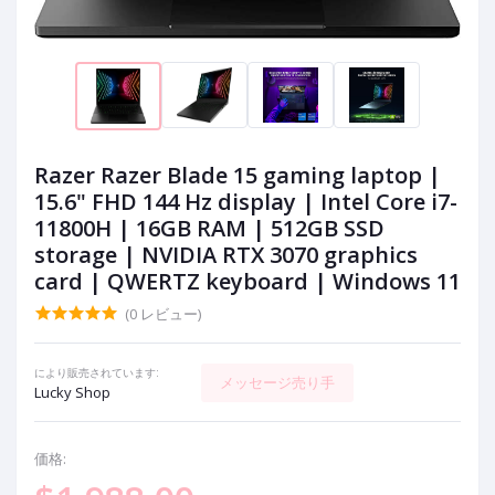
Razer Razer Blade 15 gaming laptop |
15.6" FHD 144 Hz display | Intel Core i7-
11800H | 16GB RAM | 512GB SSD
storage | NVIDIA RTX 3070 graphics
card | QWERTZ keyboard | Windows 11
(0 レビュー)
により販売されています:
メッセージ売り手
Lucky Shop
価格: