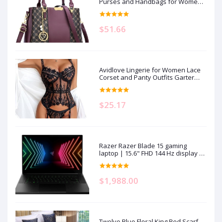
Purses and Handbags for Women
Top Handle Satchel Shoulder
Ladies Bags
$51.66
Avidlove Lingerie for Women Lace
Corset and Panty Outfits Garter
Lingerie Sets S-XXL
$25.17
Razer Razer Blade 15 gaming
laptop | 15.6" FHD 144 Hz display |
Intel Core i7-11800H | 16GB RAM |
512GB SSD storage | NVIDIA RTX
3070 graphics card | QWERTZ
$1,988.00
keyboard | Windows 11
Twelve Blue Floral King Bed Scarf