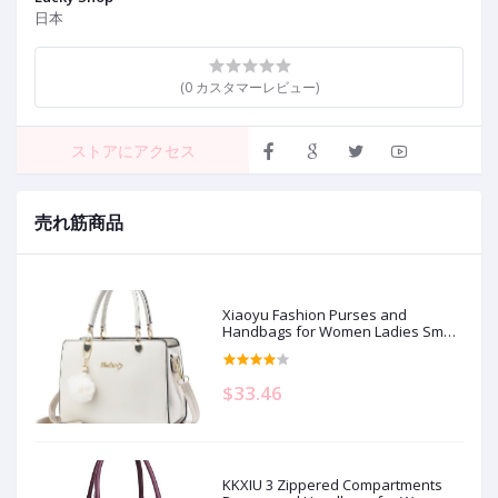
日本
(0 カスタマーレビュー)
ストアにアクセス
売れ筋商品
Xiaoyu Fashion Purses and
Handbags for Women Ladies Small
Crossbody bag Top Handle Satchel
Shoulder Bags Totes
$33.46
KKXIU 3 Zippered Compartments