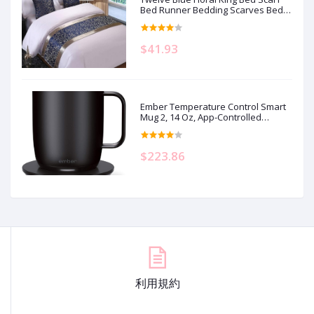
Bed Runner Bedding Scarves Bed
Cover for Home Hotel Guesthouse
19.7x95.4in
$41.93
Ember Temperature Control Smart
Mug 2, 14 Oz, App-Controlled
Heated Coffee Mug with 80 Min
Battery Life and Improved Design,
Black
$223.86
利用規約