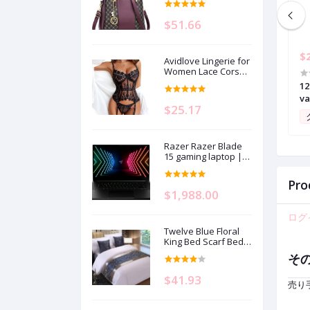
Handbags for
Women Top Handle
$51.66
Satchel Shoulder
Ladies Bags
$279.86
$
Avidlove Lingerie for
Women Lace Corset
and Panty Outfits
ee Crystal Smart
AquaIllumination Prime 16 HD LED
12
Garter Lingerie Sets
tomatic Litter Box
Saltwater Reef Aquarium Light -
va
S-XXL
$25.17
Uncovered Motion-
White
va
0
クラブポイント:
0
 with Integrated
 App - Includes 1
Razer Razer Blade
al Litter Tray
15 gaming laptop |
15.6" FHD 144 Hz
display | Intel Core
Pro
i7-11800H | 16GB
$1,988.00
RAM | 512GB SSD
storage | NVIDIA RTX
ログ
3070 graphics card |
QWERTZ keyboard |
Twelve Blue Floral
Windows 11
King Bed Scarf Bed
Runner Bedding
そ
Scarves Bed Cover
for Home Hotel
$41.93
Guesthouse
売り
19.7x95.4in