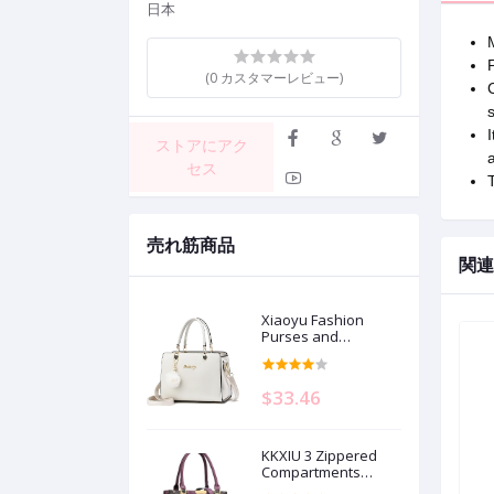
日本
M
P
(0 カスタマーレビュー)
C
s
I
ストアにアク
a
セス
T
売れ筋商品
関連
Xiaoyu Fashion
Purses and
Handbags for
Women Ladies Small
Crossbody bag Top
$33.46
Handle Satchel
Shoulder Bags Totes
KKXIU 3 Zippered
Compartments
Purses and