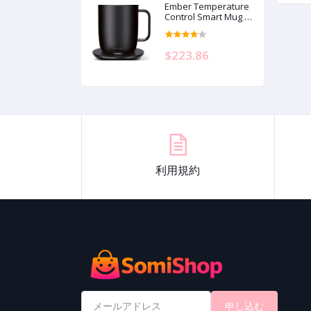
Ember Temperature
Control Smart Mug 2,
14 Oz, App-
Controlled Heated
Coffee Mug with 80
$223.86
Min Battery Life and
Improved Design,
Black
利用規約
申し込む