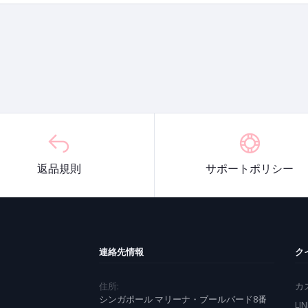
返品規則
サポートポリシー
連絡先情報
ク
住所:
カ
シンガポール マリーナ・ブールバード8番
LI