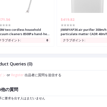
271.56
$419.82
0W two cordless household
JIMMYAP36 air purifier 300m/h
cuum cleaners 8500Pa hand-held
particulate matter CADR 40m/
cuum cleaner
formaldehyde CADR3 intellige
クラブポイント:
0
クラブポイント:
energy modes 3-speed LED dis
duct Queries (0)
イン
or
Register
出品者に質問を送信する
の他の質問
手に要求を出す人はまだいません