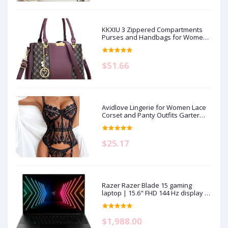
KKXIU 3 Zippered Compartments
Purses and Handbags for Women
Top Handle Satchel Shoulder
Ladies Bags
$51.66
Avidlove Lingerie for Women Lace
Corset and Panty Outfits Garter
Lingerie Sets S-XXL
$25.17
Razer Razer Blade 15 gaming
laptop | 15.6" FHD 144 Hz display |
Intel Core i7-11800H | 16GB RAM |
512GB SSD storage | NVIDIA RTX
3070 graphics card | QWERTZ
$1,988.00
keyboard | Windows 11