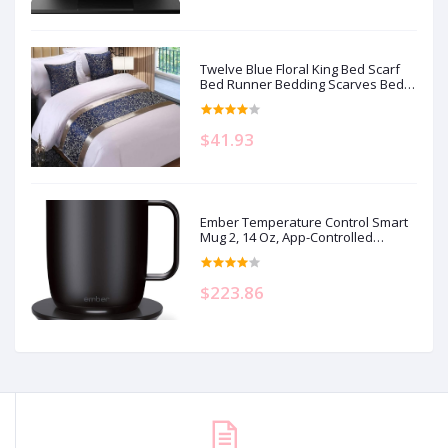
Twelve Blue Floral King Bed Scarf
Bed Runner Bedding Scarves Bed
Cover for Home Hotel Guesthouse
19.7x95.4in
$41.93
Ember Temperature Control Smart
Mug 2, 14 Oz, App-Controlled
Heated Coffee Mug with 80 Min
Battery Life and Improved Design,
Black
$223.86