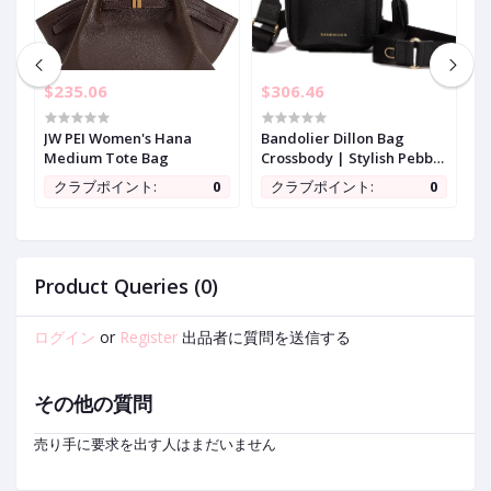
$235.06
$306.46
$
JW PEI Women's Hana
Bandolier Dillon Bag
D
s
Medium Tote Bag
Crossbody | Stylish Pebble
G
Leather Bag | Adjustable
C
0
クラブポイント:
0
クラブポイント:
0
g
Strap, Exterior Slip Pocket
H
| Small Bags for Women
D
S
Product Queries (0)
ログイン
or
Register
出品者に質問を送信する
その他の質問
売り手に要求を出す人はまだいません