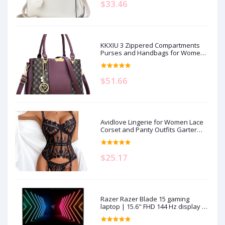
$33.46
KKXIU 3 Zippered Compartments
Purses and Handbags for Women
Top Handle Satchel Shoulder
Ladies Bags
$51.66
Avidlove Lingerie for Women Lace
Corset and Panty Outfits Garter
Lingerie Sets S-XXL
$25.17
Razer Razer Blade 15 gaming
laptop | 15.6" FHD 144 Hz display |
Intel Core i7-11800H | 16GB RAM |
512GB SSD storage | NVIDIA RTX