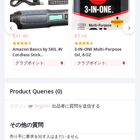
$31.46
$7.10
$
in
Amazon Basics by SKIL 4V
3-IN-ONE Multi-Purpose
M
Cordless Stick
Oil, 8 OZ
1
Screwdriver with 10-Piece
B
0
クラブポイント:
0
クラブポイント:
0
Bit Set, USB Cable, LED
1
Light, 3 Torque Settings
w
s
w
e
2
Product Queries (0)
ログイン
or
Register
出品者に質問を送信する
その他の質問
売り手に要求を出す人はまだいません