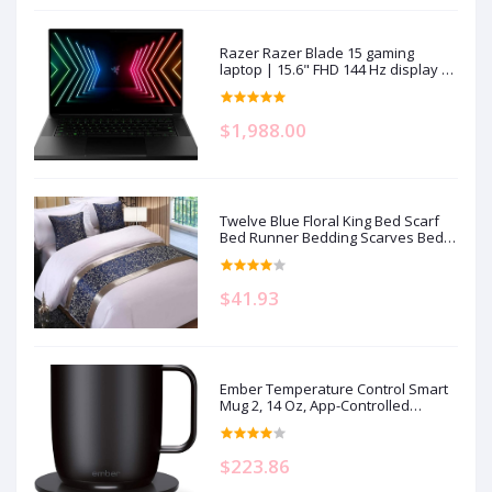
Razer Razer Blade 15 gaming
laptop | 15.6" FHD 144 Hz display |
Intel Core i7-11800H | 16GB RAM |
512GB SSD storage | NVIDIA RTX
3070 graphics card | QWERTZ
$1,988.00
keyboard | Windows 11
Twelve Blue Floral King Bed Scarf
Bed Runner Bedding Scarves Bed
Cover for Home Hotel Guesthouse
19.7x95.4in
$41.93
Ember Temperature Control Smart
Mug 2, 14 Oz, App-Controlled
Heated Coffee Mug with 80 Min
Battery Life and Improved Design,
Black
$223.86