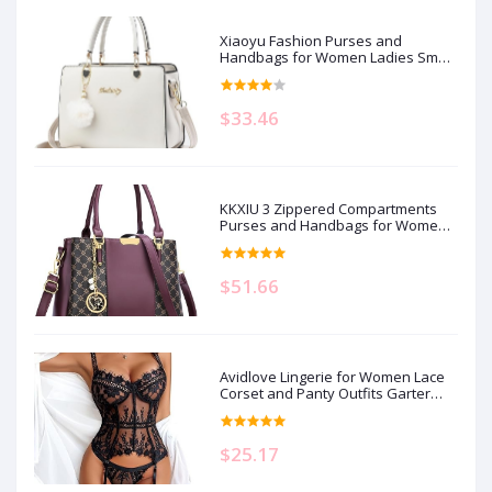
Xiaoyu Fashion Purses and
Handbags for Women Ladies Small
Crossbody bag Top Handle Satchel
Shoulder Bags Totes
$33.46
KKXIU 3 Zippered Compartments
Purses and Handbags for Women
Top Handle Satchel Shoulder
Ladies Bags
$51.66
Avidlove Lingerie for Women Lace
Corset and Panty Outfits Garter
Lingerie Sets S-XXL
$25.17