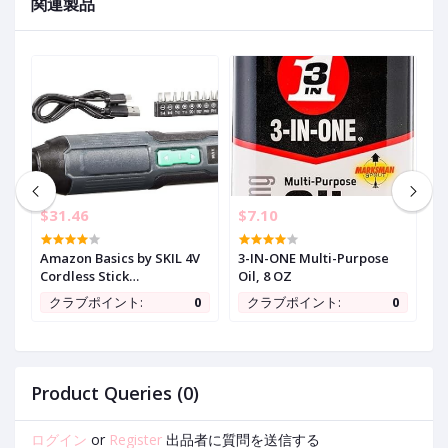
関連製品
$31.46
$7.10
$
in
Amazon Basics by SKIL 4V
3-IN-ONE Multi-Purpose
M
Cordless Stick
Oil, 8 OZ
1
Screwdriver with 10-Piece
B
0
クラブポイント:
0
クラブポイント:
0
Bit Set, USB Cable, LED
1
Light, 3 Torque Settings
w
s
w
e
2
Product Queries (0)
ログイン
or
Register
出品者に質問を送信する