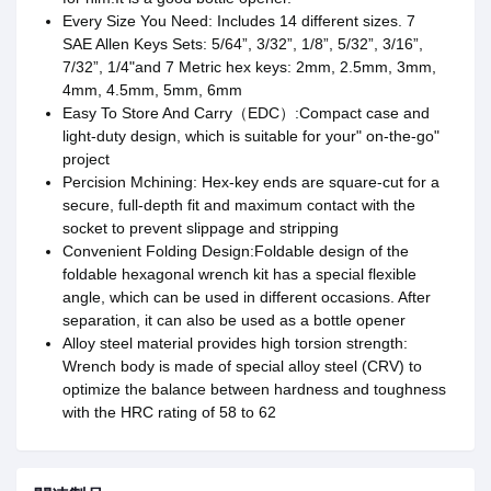
Every Size You Need: Includes 14 different sizes. 7
SAE Allen Keys Sets: 5/64”, 3/32”, 1/8”, 5/32”, 3/16”,
7/32”, 1/4"and 7 Metric hex keys: 2mm, 2.5mm, 3mm,
4mm, 4.5mm, 5mm, 6mm
Easy To Store And Carry（EDC）:Compact case and
light-duty design, which is suitable for your" on-the-go"
project
Percision Mchining: Hex-key ends are square-cut for a
secure, full-depth fit and maximum contact with the
socket to prevent slippage and stripping
Convenient Folding Design:Foldable design of the
foldable hexagonal wrench kit has a special flexible
angle, which can be used in different occasions. After
separation, it can also be used as a bottle opener
Alloy steel material provides high torsion strength:
Wrench body is made of special alloy steel (CRV) to
optimize the balance between hardness and toughness
with the HRC rating of 58 to 62